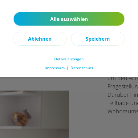
Alle auswählen
Ablehnen
Speichern
Details anzeigen
Impressum
|
Datenschutz
Für pflegend
um den Allta
Fragestellu
Darüber hin
Teilhabe un
Wohnraums