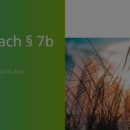
ach § 7b
KV & PKV).