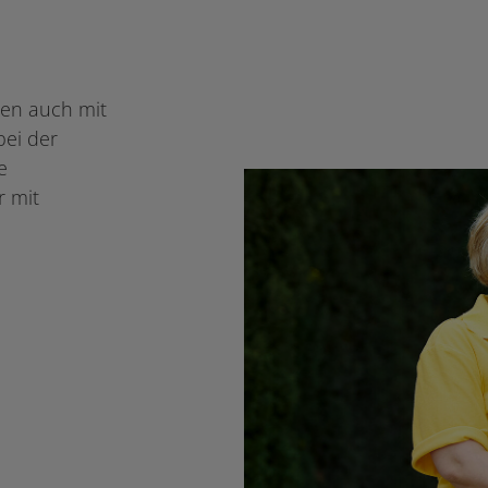
ten auch mit
bei der
e
r mit