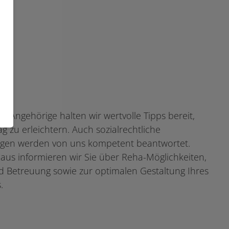
e Angehörige halten wir wertvolle Tipps bereit,
g zu erleichtern. Auch sozialrechtliche
ngen werden von uns kompetent beantwortet.
aus informieren wir Sie über Reha-Möglichkeiten,
d Betreuung sowie zur optimalen Gestaltung Ihres
.