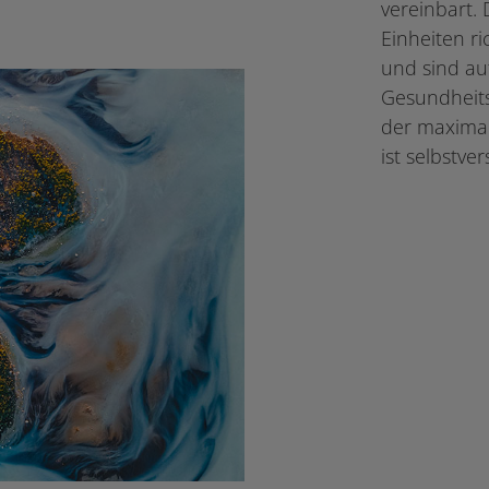
vereinbart.
Einheiten r
und sind au
Gesundheits
der maximal
ist selbstve