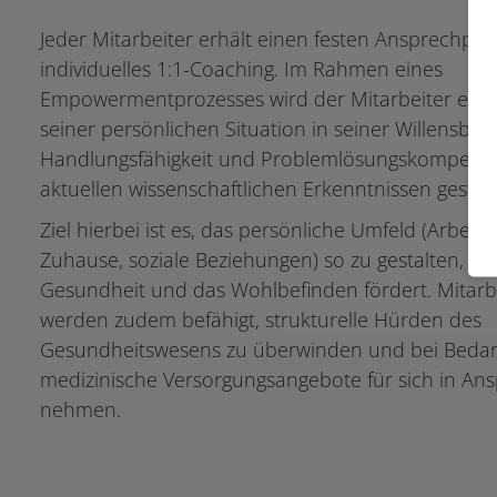
Jeder Mitarbeiter erhält einen festen Ansprechpart
individuelles 1:1-Coaching. Im Rahmen eines
Empowermentprozesses wird der Mitarbeiter ent
seiner persönlichen Situation in seiner Willensbild
Handlungsfähigkeit und Problemlösungskompete
aktuellen wissenschaftlichen Erkenntnissen gestärk
Ziel hierbei ist es, das persönliche Umfeld (Arbeitsp
Zuhause, soziale Beziehungen) so zu gestalten, das
Gesundheit und das Wohlbefinden fördert. Mitarb
werden zudem befähigt, strukturelle Hürden des
Gesundheitswesens zu überwinden und bei Bedarf
medizinische Versorgungsangebote für sich in An
nehmen.