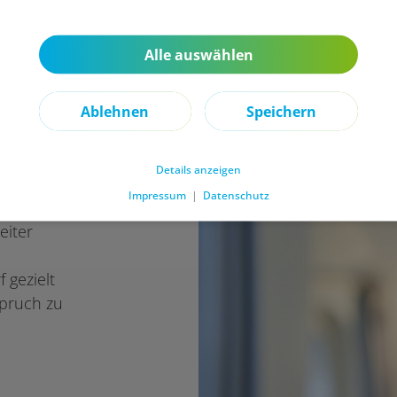
ner für ein
Alle auswählen
sprechend
ung,
Ablehnen
Speichern
nz nach
t.
Details anzeigen
latz,
Impressum
|
Datenschutz
s es die
eiter
 gezielt
spruch zu