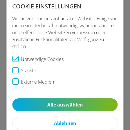
COOKIE EINSTELLUNGEN
Nutzen Sie Ihre Chance
Wir nutzen Cookies auf unserer Website. Einige von
Nutzen Sie die Chancen, die g wie gesund, Ihre 24-
ihnen sind technisch notwendig, während andere
Stunden-Gesundheitshotline, Ihnen und Ihren
uns helfen, diese Website zu verbessern oder
Mitarbeitern bietet.
zusätzliche Funktionalitäten zur Verfügung zu
Denn nur gesunde und motivierte Mitarbeiter
stellen.
bleiben Ihnen lange erhalten und tragen so aktiv zum
Notwendige Cookies
Erhalt der Produktivität und dem nachhaltigen Erfolg
Ihres Unternehmens bei.
Statistik
Externe Medien
Das sagen unsere Kunden und
Partner
Alle auswählen
Das Gesundheitstelefon ist für uns ein echter
Ablehnen
Mehrwert in der Mitarbeiterbetreuung. Unsere