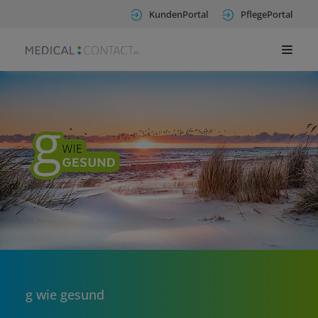
KundenPortal
PflegePortal
g wie gesund