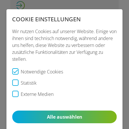
COOKIE EINSTELLUNGEN
Wir nutzen Cookies auf unserer Website. Einige von
ihnen sind technisch notwendig, während andere
Wer ist die Medical:Contact AG?
uns helfen, diese Website zu verbessern oder
zusätzliche Funktionalitäten zur Verfügung zu
stellen.
Was ist die Gesundheitshotline?
Notwendige Cookies
Wann kann ich die Gesundheitshotline
Statistik
erreichen?
Externe Medien
Wer kann die Gesundheitshotline
nutzen?
Alle auswählen