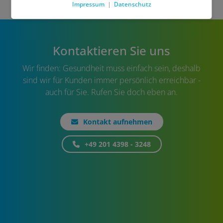
Impressum
|
Datenschutz
Kontaktieren Sie uns
Wir finden: Gesundheit muss einfach sein, deshalb
sind wir für Kunden immer persönlich erreichbar -
auch für Sie. Rufen Sie doch eben an.
Kontakt aufnehmen
+49 201 4398 - 3248