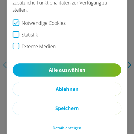
zusätzliche Funktionalitäten zur Verfügung zu
stellen.
Das Gesundheitstelefon überzeugt nicht nur in
Notwendige Cookies
Konzept und Wirkung, sondern auch in der
Statistik
Umsetzung. Ich durfte mich vor Ort von der
hohen fachlichen Qualität, der empathischen
Externe Medien
Gesprächsführung und der erfolgreichen
Facharztterminvermittlung selbst überzeugen.
Eine Leistung, die unseren Versicherten echten
Alle auswählen
Mehrwert bietet.
Ablehnen
Katrin S.
Fachreferentin Gesundheitsmanagement,
SDK
Speichern
Details anzeigen