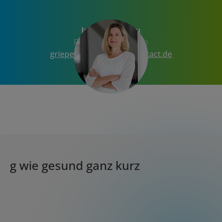
Iris Griepernau
Fachbereich Vertrieb
griepernaui
@
medical-contact
.
de
g wie gesund ganz kurz