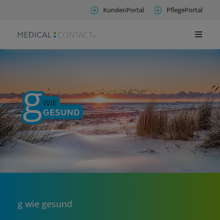
KundenPortal
PflegePortal
g wie gesund